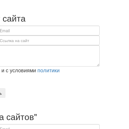
 сайта
и с условиями
политики
ь
а сайтов"