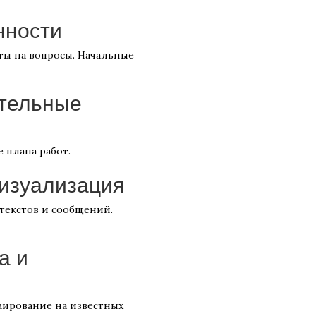
нности
еты на вопросы. Начальные
ительные
 плана работ.
визуализация
 текстов и сообщений.
а и
мирование на известных