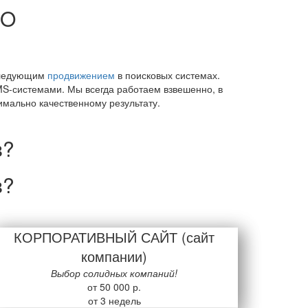
EO
оследующим
продвижением
в поисковых системах.
-системами. Мы всегда работаем взвешенно, в
мально качественному результату.
в
?
в
?
КОРПОРАТИВНЫЙ САЙТ (сайт
компании)
Выбор солидных компаний!
от 50 000 р.
от 3 недель