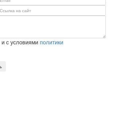
и с условиями
политики
ь